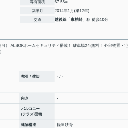
67.53㎡
専有面積
2014年1月(築12年)
築年月
越後線
「
東柏崎
」駅 徒歩10分
交通
用可） ALSOKホームセキュリティ搭載！ 駐車場2台無料！ 外部物置・
）
- / -
敷引 / 償却
-
向き
バルコニー
-
(テラス)面積
軽量鉄骨
建物構造