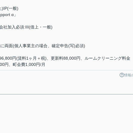
)IP(一般)
ort α」
社加入必須:III(借上・一般)
に両面(個人事業主の場合、確定申告(写)必須)
,800円(賃料1ヶ月＋税)、更新料88,000円、ルームクリーニング料金
00円、町会費1,000円/月
情報