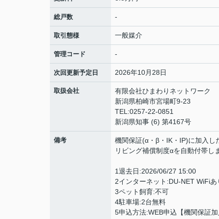
-
総戸数
一般媒介
取引態様
-
管理コード
2026年10月28日
次回更新予定日
取扱会社
有限会社ひまわりネットワーク
新潟県柏崎市宮場町9-23
TEL:0257-22-0851
新潟県知事 (6) 第4167号
備考
機関保証(α・β・IK・IP)に加入
リビング補償制度αを自動付帯し
1退去日:2026/06/27 15:00
2インターネット:DU-NET WiFiあ
3ペット飼育:不可
4駐車場:2台無料
5申込方法:WEB申込【機関保証