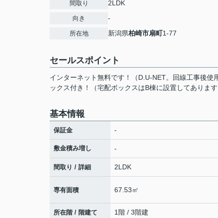
2LDK
間取り
-
向き
新潟県
柏崎市
扇町
1-77
所在地
セールスポイント
インターネット無料です！（D.U-NET。回線工事後使
ックス付き！（宅配ボックスはB棟に設置してあります
基本情報
-
保証金
敷金積み増し
-
2LDK
間取り / 詳細
67.53㎡
専有面積
1階 / 3階建
所在階 / 階建て