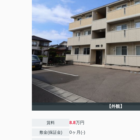
【外観】
8.8
万円
賃料
0ヶ月(-)
敷金(保証金)