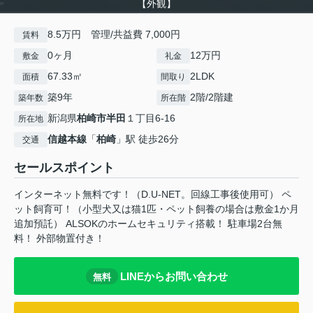
【外観】
8.5万円 管理/共益費 7,000円
賃料
0ヶ月
12万円
敷金
礼金
67.33㎡
2LDK
面積
間取り
築9年
2階/2階建
築年数
所在階
新潟県
柏崎市
半田
１丁目6-16
所在地
信越本線
「
柏崎
」駅 徒歩26分
交通
セールスポイント
インターネット無料です！（D.U-NET。回線工事後使用可） ペ
ット飼育可！（小型犬又は猫1匹・ペット飼養の場合は敷金1か月
追加預託） ALSOKのホームセキュリティ搭載！ 駐車場2台無
料！ 外部物置付き！
LINEからお問い合わせ
無料