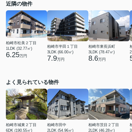
近隣の物件
柏崎市松美２丁目
柏崎市半田１丁目
柏崎市東長浜町
1LDK (32.77㎡)
3LDK (66.00㎡)
3LDK (78.47㎡)
2
6.25
万円
7.9
8.6
万円
万円
よく見られている物件
柏崎市城東２丁目
柏崎市田中
柏崎市茨目２丁目
6DK (190.55㎡)
2LDK (54.96㎡)
2LDK (46.28㎡)
3