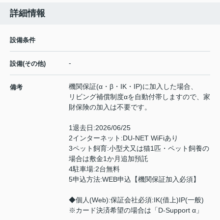
詳細情報
設備条件
-
設備(その他)
機関保証(α・β・IK・IP)に加入した場合、
備考
リビング補償制度αを自動付帯しますので、家
財保険の加入は不要です。
1退去日:2026/06/25
2インターネット:DU-NET WiFiあり
3ペット飼育:小型犬又は猫1匹・ペット飼養の
場合は敷金1か月追加預託
4駐車場:2台無料
5申込方法:WEB申込【機関保証加入必須】
◆個人(Web):保証会社必須:IK(借上)IP(一般)
※カード決済希望の場合は「D-Support α」