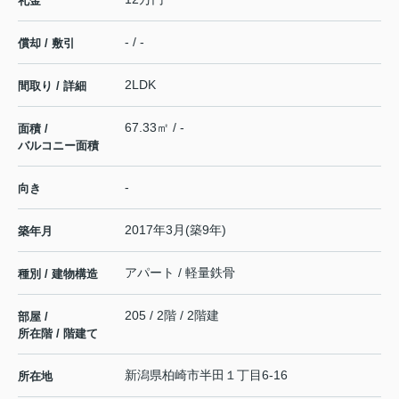
礼金
- / -
償却 / 敷引
2LDK
間取り / 詳細
67.33㎡ / -
面積 /
バルコニー面積
-
向き
2017年3月(築9年)
築年月
アパート / 軽量鉄骨
種別 / 建物構造
205 / 2階 / 2階建
部屋 /
所在階 / 階建て
新潟県
柏崎市
半田
１丁目6-16
所在地