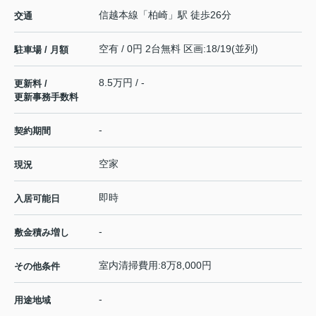
信越本線
「
柏崎
」駅 徒歩26分
交通
空有 / 0円 2台無料 区画:18/19(並列)
駐車場 / 月額
8.5万円 / -
更新料 /
更新事務手数料
-
契約期間
空家
現況
即時
入居可能日
-
敷金積み増し
室内清掃費用:8万8,000円
その他条件
-
用途地域