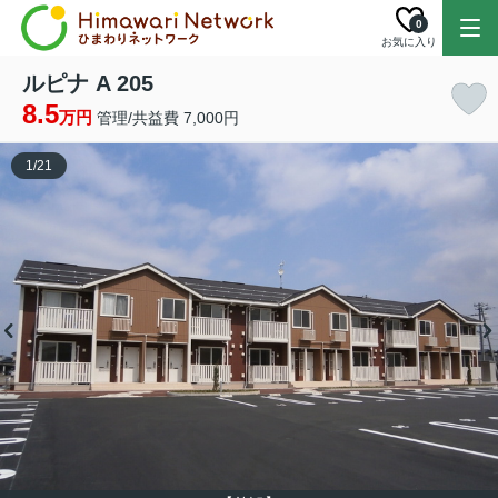
0
お気に入り
ルピナ A 205
8.5
万円
管理/共益費 7,000円
1
/
21