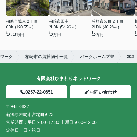
柏崎市城東２丁目
柏崎市田中
柏崎市茨目２丁目
6DK (190.55㎡)
2LDK (54.96㎡)
2LDK (46.28㎡)
3
5.5
5
5
万円
万円
万円
ワーク
柏崎市の賃貸物件一覧
パークホームズ豊
202
有限会社ひまわりネットワーク
0257-22-0851
お問い合わせ
〒945-0827
新潟県柏崎市宮場町9-23
営業時間：
平日 9:00~17:30 土曜日 9:00~12:00
定休日：
日・祝日