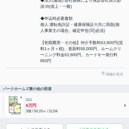
◆法人(書面):会社規模により保証会社加入必
須:III(借上・一般)
◆申込時必要書類
個人:運転免許証・健康保険証※共に両面(個
人事業主の場合、確定申告(写)必須)
【初期費用・その他】仲介手数料63,800円(賃
料1ヶ月＋税)、更新料58,000円、ルームクリ
ーニング料金63,800円、カードキー発行料
850円
情報の見方
パークホームズ豊の他の部屋
302
6万円
3階 / 50.20㎡ / 2LDK