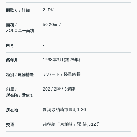
2LDK
間取り / 詳細
50.20㎡ / -
面積 /
バルコニー面積
-
向き
1998年3月(築28年)
築年月
アパート / 軽量鉄骨
種別 / 建物構造
202 / 2階 / 3階建
部屋 /
所在階 / 階建て
新潟県
柏崎市
豊町
1-26
所在地
越後線
「
東柏崎
」駅 徒歩12分
交通