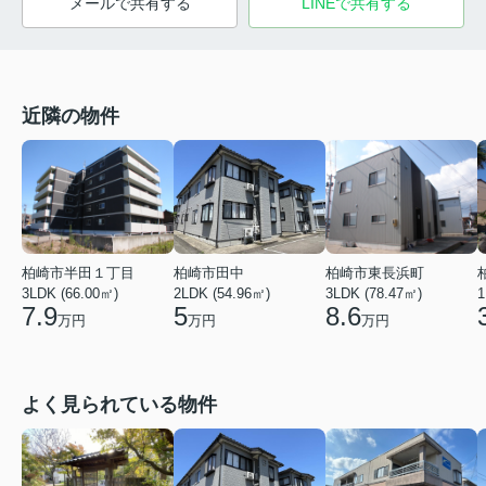
メールで共有する
LINEで共有する
近隣の物件
柏崎市半田１丁目
柏崎市田中
柏崎市東長浜町
3LDK (66.00㎡)
2LDK (54.96㎡)
3LDK (78.47㎡)
1
7.9
5
8.6
万円
万円
万円
よく見られている物件