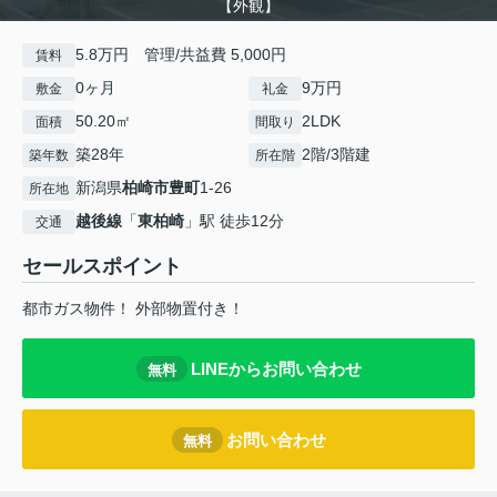
【外観】
5.8万円 管理/共益費 5,000円
賃料
0ヶ月
9万円
敷金
礼金
50.20㎡
2LDK
面積
間取り
築28年
2階/3階建
築年数
所在階
新潟県
柏崎市
豊町
1-26
所在地
越後線
「
東柏崎
」駅 徒歩12分
交通
セールスポイント
都市ガス物件！ 外部物置付き！
LINEからお問い合わせ
無料
お問い合わせ
無料