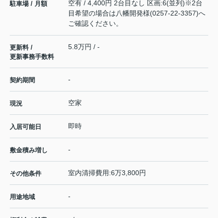
空有 / 4,400円 2台目なし 区画:6(並列)※2台
駐車場 / 月額
目希望の場合は八幡開発様(0257-22-3357)へ
ご確認ください。
5.8万円 / -
更新料 /
更新事務手数料
-
契約期間
空家
現況
即時
入居可能日
-
敷金積み増し
室内清掃費用:6万3,800円
その他条件
-
用途地域