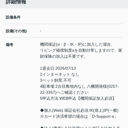
詳細情報
設備条件
-
設備(その他)
機関保証(α・β・IK・IP)に加入した場合、
備考
リビング補償制度αを自動付帯しますので、家
財保険の加入は不要です。
1退去日:2026/07/13
2インターネット:なし
3ペット飼育:不可
4駐車場:2台目敷地内なし 八幡開発様(0257-
22-3357)へご確認ください
5申込方法:WEB申込【機関保証加入必須】
◆個人(Web):保証会社必須:IK(借上)IP(一般)
※カード決済希望の場合は「D-Support α」