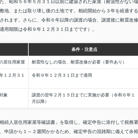
た、昭和５６年５月３１日以前に建築された家屋（耐震性がない
敷地、または取り壊し後の土地です。相続開始から３年を経過す
されます。さらに、令和６年以降の譲渡の場合、譲渡後に耐震改
適用期限は令和９年１２月３１日までです）。
条件・注意点
の居住用家屋
耐震性なしの場合、耐震改修が必要（要件あり）
年１２月３１
令和９年１２月３１日まで適用
対象
譲渡の翌年２月１５日までに実施が必要（令和６年１
月以降）
相続人居住用家屋等確認書」を取得し、確定申告に添付して税務
、申請から１～２週間かかるため、確定申告の混雑期に備えて余