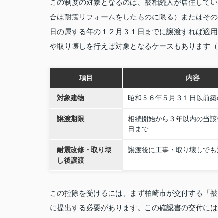
この制度の対象となるのは、被相続人が居住してい
合は耐震リフォームをしたものに限る）またはその
日の属する年の１２月３１日までに譲渡すれば適用
や取り壊しを行えば対象となるケースもあります（
項目
内容
対象建物
昭和５６年５月３１日以前築
譲渡期限
相続開始から３年以内の当該
日まで
耐震改修・取り壊
譲渡後に工事・取り壊しでも
し後譲渡
この控除を受けるには、まず柏崎市が交付する「被
に提出する必要があります。この確認書の交付には