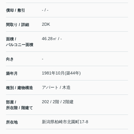
- / -
償却 / 敷引
2DK
間取り / 詳細
46.28㎡ / -
面積 /
バルコニー面積
-
向き
1981年10月(築44年)
築年月
アパート / 木造
種別 / 建物構造
202 / 2階 / 2階建
部屋 /
所在階 / 階建て
新潟県
柏崎市
北園町
17-8
所在地