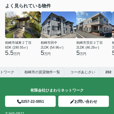
よく見られている物件
柏崎市城東２丁目
柏崎市田中
柏崎市茨目２丁目
6DK (190.55㎡)
2LDK (54.96㎡)
2LDK (46.28㎡)
3
5.5
5
5
万円
万円
万円
トワーク
柏崎市の賃貸物件一覧
コーポあじさい
202
有限会社ひまわりネットワーク
0257-22-0851
お問い合わせ
〒945-0827