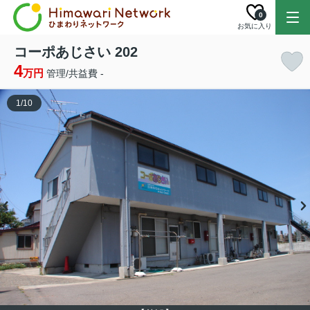
0
お気に入り
コーポあじさい 202
4
万円
管理/共益費 -
1
/
10