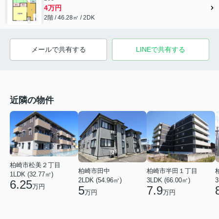
4万円
2階 / 46.28㎡ / 2DK
メールで共有する
LINEで共有する
近隣の物件
柏崎市松美２丁目
柏崎市田中
柏崎市半田１丁目
1LDK (32.77㎡)
2LDK (54.96㎡)
3LDK (66.00㎡)
3
6.25
万円
5
7.9
万円
万円