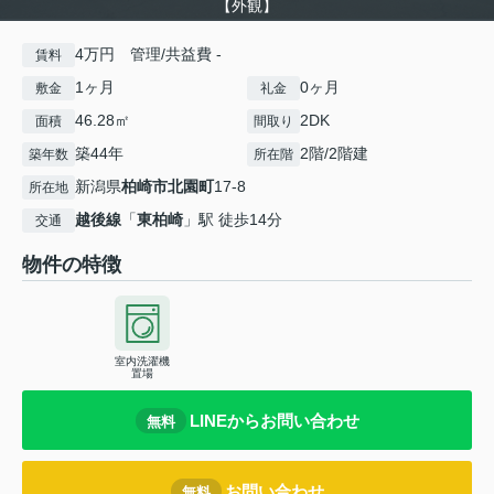
【外観】
4万円 管理/共益費 -
賃料
1ヶ月
0ヶ月
敷金
礼金
46.28㎡
2DK
面積
間取り
築44年
2階/2階建
築年数
所在階
新潟県
柏崎市
北園町
17-8
所在地
越後線
「
東柏崎
」駅 徒歩14分
交通
物件の特徴
室内洗濯機
置場
LINEからお問い合わせ
無料
お問い合わせ
無料