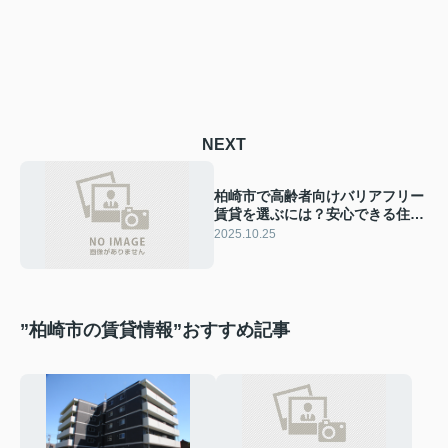
NEXT
柏崎市で高齢者向けバリアフリー
賃貸を選ぶには？安心できる住ま
い探しのポイントをご紹介
2025.10.25
”柏崎市の賃貸情報”おすすめ記事