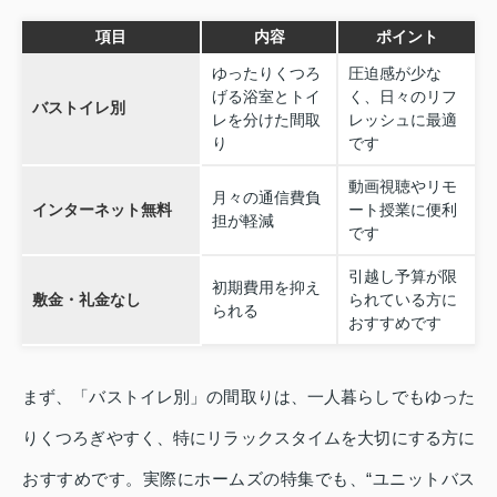
項目
内容
ポイント
ゆったりくつろ
圧迫感が少な
げる浴室とトイ
く、日々のリフ
バストイレ別
レを分けた間取
レッシュに最適
り
です
動画視聴やリモ
月々の通信費負
インターネット無料
ート授業に便利
担が軽減
です
引越し予算が限
初期費用を抑え
敷金・礼金なし
られている方に
られる
おすすめです
まず、「バストイレ別」の間取りは、一人暮らしでもゆった
りくつろぎやすく、特にリラックスタイムを大切にする方に
おすすめです。実際にホームズの特集でも、“ユニットバス