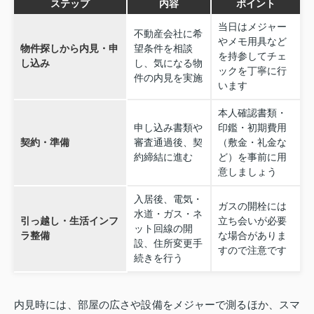
ステップ
内容
ポイント
当日はメジャー
不動産会社に希
やメモ用具など
物件探しから内見・申
望条件を相談
を持参してチェ
し込み
し、気になる物
ックを丁寧に行
件の内見を実施
います
本人確認書類・
申し込み書類や
印鑑・初期費用
契約・準備
審査通過後、契
（敷金・礼金な
約締結に進む
ど）を事前に用
意しましょう
入居後、電気・
ガスの開栓には
水道・ガス・ネ
引っ越し・生活インフ
立ち会いが必要
ット回線の開
ラ整備
な場合がありま
設、住所変更手
すので注意です
続きを行う
内見時には、部屋の広さや設備をメジャーで測るほか、スマ