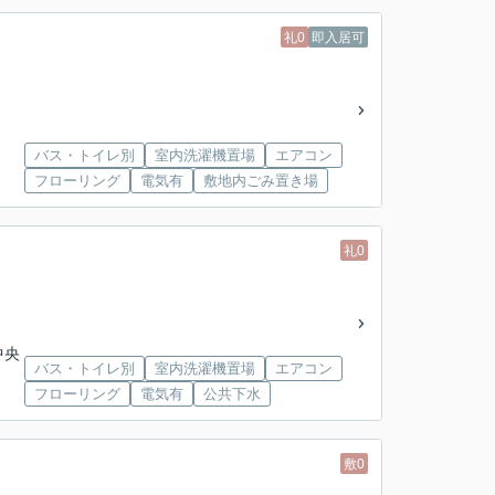
礼0
即入居可
バス・トイレ別
室内洗濯機置場
エアコン
フローリング
電気有
敷地内ごみ置き場
礼0
中央
バス・トイレ別
室内洗濯機置場
エアコン
フローリング
電気有
公共下水
敷0