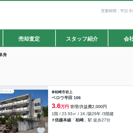
営業時間：平日 9:0
売却査定
スタッフ紹介
会
単身
アパート
柏崎市
岩上
ベロウ半田 106
3.6
万円
管理/共益費2,000円
1階 / 23.93㎡ / 1K /築29年 /3階建
信越本線
「
柏崎
」駅 徒歩27分