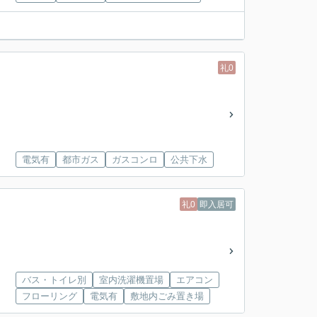
礼0
電気有
都市ガス
ガスコンロ
公共下水
礼0
即入居可
バス・トイレ別
室内洗濯機置場
エアコン
フローリング
電気有
敷地内ごみ置き場