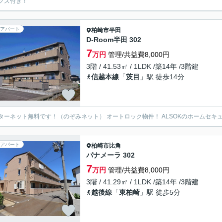
クス付き！
アパート
柏崎市
半田
D-Room半田 302
7
万円
管理/共益費8,000円
3階 / 41.53㎡ / 1LDK /築14年 /3階建
信越本線
「
茨目
」駅 徒歩14分
ターネット無料です！（のぞみネット） オートロック物件！ ALSOKのホームセキ
アパート
柏崎市
比角
パナメーラ 302
7
万円
管理/共益費8,000円
3階 / 41.29㎡ / 1LDK /築14年 /3階建
越後線
「
東柏崎
」駅 徒歩5分