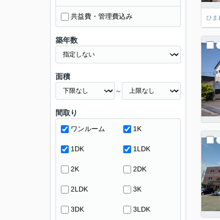
共益費・管理費込み
ひま
築年数
面積
～
間取り
ワンルーム
1K
1DK
1LDK
2K
2DK
2LDK
3K
3DK
3LDK