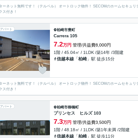
ターネット無料です！（テルベル） オートロック物件！ SECOMのホームセキュリ
クス付き！
アパート
柏崎市
豊町
Carrera 105
7.2
万円
管理/共益費8,000円
1階 / 45.04㎡ / 1LDK /築14年 /3階建
信越本線
「
柏崎
」駅 徒歩15分
ターネット無料です！（テルベル） オートロック物件！ SECOMのホームセキュリ
クス付き！
アパート
柏崎市
柳橋町
プリンセス ヒルズ 103
7.3
万円
管理/共益費3,500円
1階 / 48.18㎡ / 1LDK /築1年未満 /2階建
信越本線
「
柏崎
」駅 徒歩11分