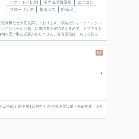
バス・トイレ別
室内洗濯機置場
エアコン
フローリング
都市ガス
駐輪場
室乾燥機など大変充実しております。収納はウォークインクロ
ずにインターホン越しに来訪者を確認できるので、トラブルを
物を受け取る必要がありません。専有面積は...
もっと見る
敷0
ステム搭載！ 駐車場1台無料！ 駐車場消雪設備・外部物置・宅配