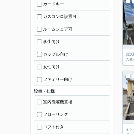
カードキー
ガスコンロ設置可
ルームシェア可
学生向け
カップル向け
築浅
の暮
女性向け
ファミリー向け
設備・仕様
室内洗濯機置場
フローリング
ロフト付き
イン