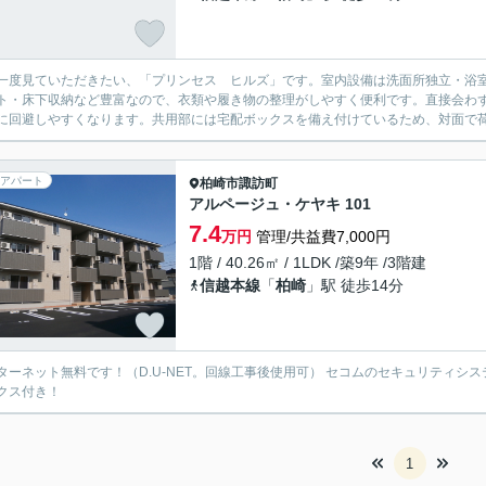
一度見ていただきたい、「プリンセス ヒルズ」です。室内設備は洗面所独立・浴
ト・床下収納など豊富なので、衣類や履き物の整理がしやすく便利です。直接会わ
に回避しやすくなります。共用部には宅配ボックスを備え付けているため、対面で荷
アパート
柏崎市
諏訪町
アルページュ・ケヤキ 101
7.4
万円
管理/共益費7,000円
1階 / 40.26㎡ / 1LDK /築9年 /3階建
信越本線
「
柏崎
」駅 徒歩14分
ターネット無料です！（D.U-NET。回線工事後使用可） セコムのセキュリティシ
クス付き！
1