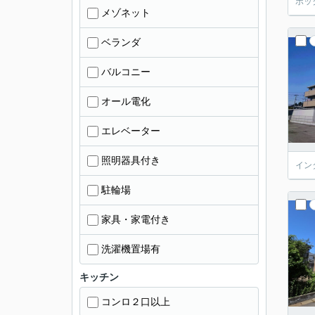
ボッ
メゾネット
ベランダ
バルコニー
オール電化
エレベーター
照明器具付き
イン
駐輪場
家具・家電付き
洗濯機置場有
キッチン
コンロ２口以上