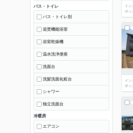
バス・トイレ
イン
ボッ
バス・トイレ別
追焚機能浴室
浴室乾燥機
温水洗浄便座
洗面台
洗髪洗面化粧台
イン
ボッ
シャワー
独立洗面台
冷暖房
エアコン