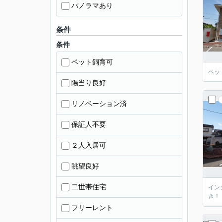
パノラマあり
条件
条件
ペット飼育可
ペッ
陽当り良好
リノベーション済
保証人不要
２人入居可
眺望良好
二世帯住宅
イン
き！
フリーレント