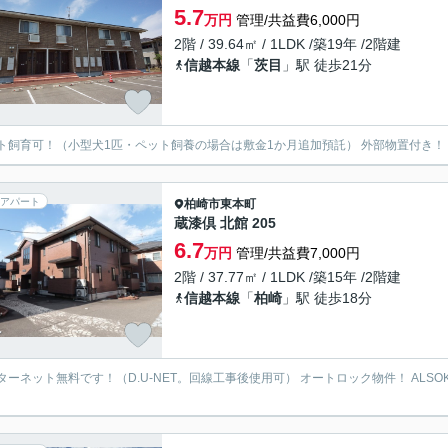
5.7
万円
管理/共益費6,000円
2階 / 39.64㎡ / 1LDK /築19年 /2階建
信越本線
「
茨目
」駅 徒歩21分
ト飼育可！（小型犬1匹・ペット飼養の場合は敷金1か月追加預託） 外部物置付き！
アパート
柏崎市
東本町
蔵漆倶 北館 205
6.7
万円
管理/共益費7,000円
2階 / 37.77㎡ / 1LDK /築15年 /2階建
信越本線
「
柏崎
」駅 徒歩18分
ターネット無料です！（D.U-NET。回線工事後使用可） オートロック物件！ ALS