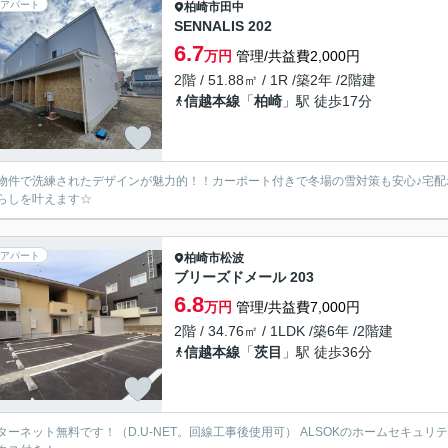
アパート
柏崎市
田中
SENNALIS 202
6.7
万円
管理/共益費2,000円
2階 / 51.88㎡ / 1R /築2年 /2階建
信越本線
「
柏崎
」駅 徒歩17分
物件で洗練されたデザインが魅力的！！カーポート付きで冬場の雪対策も安心♪宅
らしを叶えます☆
アパート
柏崎市
松波
ブリーズドメール 203
6.8
万円
管理/共益費7,000円
2階 / 34.76㎡ / 1LDK /築6年 /2階建
信越本線
「
茨目
」駅 徒歩36分
ターネット無料です！（D.U-NET。回線工事後使用可） ALSOKのホームセキュ