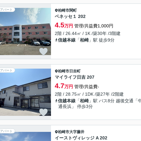
アパート
柏崎市
関町
ベネッセ１ 202
4.5
万円
管理/共益費1,000円
2階 / 26.44㎡ / 1K /築30年 /3階建
信越本線
「
柏崎
」駅 徒歩9分
アパート
柏崎市
日吉町
マイライフ日吉 207
4.7
万円
管理/共益費-
2階 / 28.75㎡ / 1DK /築27年 /2階建
信越本線
「
柏崎
」駅 バス8分 越後交通「
通長浜」 停歩3分
アパート
柏崎市
大字藤井
イーストヴィレッジ A 202