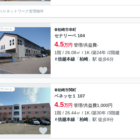
わりネットワーク管理物件
アパート
柏崎市
幸町
セナリーベ 104
4.5
万円
管理/共益費-
1階 / 26.08㎡ / 1K /築24年 /2階建
信越本線
「
柏崎
」駅 徒歩6分
アパート
柏崎市
関町
ベネッセ１ 107
4.5
万円
管理/共益費1,000円
1階 / 26.44㎡ / 1K /築30年 /3階建
信越本線
「
柏崎
」駅 徒歩9分