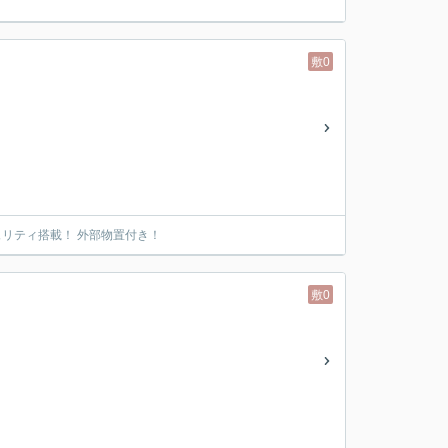
敷0
ュリティ搭載！ 外部物置付き！
敷0