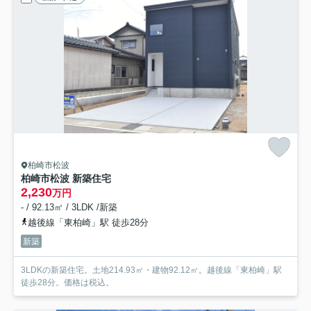
柏崎市松波
柏崎市松波 新築住宅
2,230
万円
- / 92.13㎡ / 3LDK /新築
越後線「東柏崎」駅 徒歩28分
新築
3LDKの新築住宅。土地214.93㎡・建物92.12㎡。越後線「東柏崎」駅
徒歩28分。価格は税込。