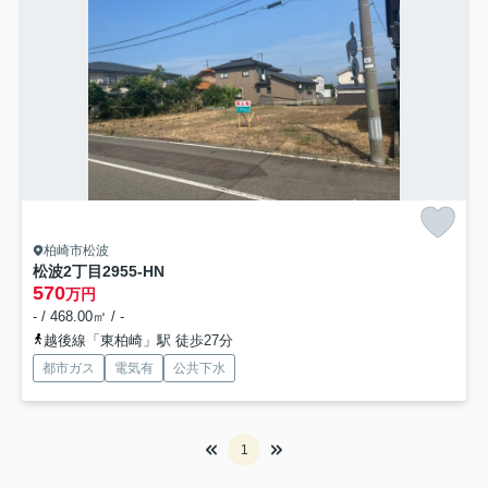
柏崎市松波
松波2丁目2955-HN
570
万円
- / 468.00㎡ / -
越後線「東柏崎」駅 徒歩27分
都市ガス
電気有
公共下水
1