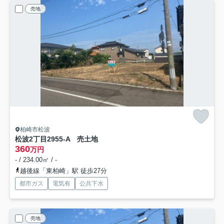
売地
柏崎市松波
松波2丁目2955-A 売土地
360
万円
- / 234.00㎡ / -
越後線「東柏崎」駅 徒歩27分
都市ガス
電気有
公共下水
売地