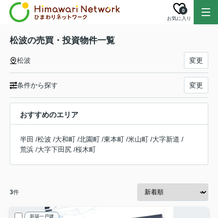
0
お気に入り
松波の売買・投資物件一覧
松波
変更
条件から探す
変更
おすすめのエリア
半田
/
松波
/
大和町
/
北園町
/
東本町
/
米山町
/
大字新道
/
荒浜
/
大字下田尻
/
桜木町
3
件
新築一戸建