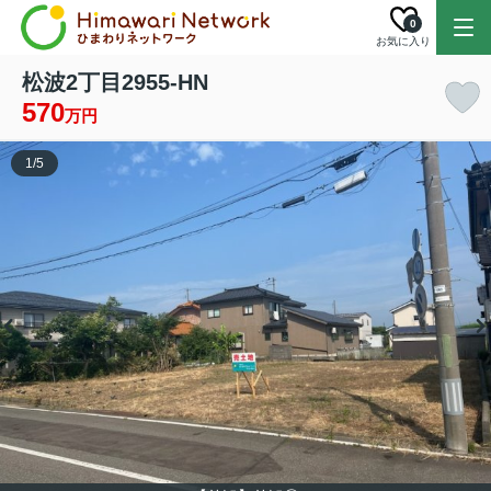
0
お気に入り
松波2丁目2955-HN
570
万円
1
/
5