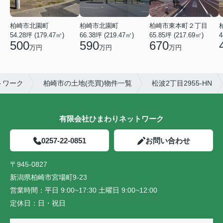
柏崎市北園町
柏崎市北園町
柏崎市東本町２丁目
54.28坪 (179.47㎡)
66.38坪 (219.47㎡)
65.85坪 (217.69㎡)
4
500
590
670
万円
万円
万円
トワーク
柏崎市の土地(売買)物件一覧
松波2丁目2955-HN
有限会社ひまわりネットワーク
0257-22-0851
お問い合わせ
〒945-0827
新潟県柏崎市宮場町9-23
営業時間：
平日 9:00~17:30 土曜日 9:00~12:00
定休日：
日・祝日