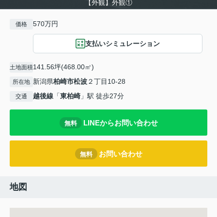
【外観】外観①
570万円
価格
支払いシミュレーション
141.56坪(468.00㎡)
土地面積
新潟県
柏崎市
松波
２丁目10-28
所在地
越後線
「
東柏崎
」駅 徒歩27分
交通
LINEからお問い合わせ
無料
お問い合わせ
無料
地図