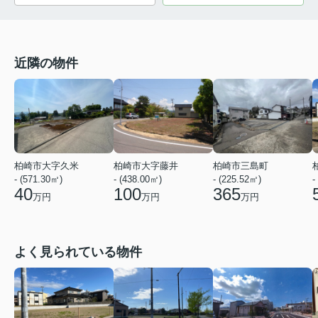
近隣の物件
柏崎市大字久米
柏崎市大字藤井
柏崎市三島町
- (571.30㎡)
- (438.00㎡)
- (225.52㎡)
-
40
100
365
万円
万円
万円
よく見られている物件