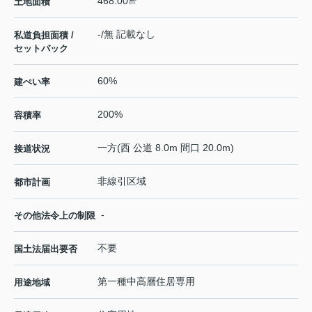
468.00㎡
土地面積
-/無 記載なし
私道負担面積 /
セットバック
60%
建ぺい率
200%
容積率
一方(西 公道 8.0m 間口 20.0m)
接道状況
非線引区域
都市計画
-
その他法令上の制限
不要
国土法届出要否
第一種中高層住居専用
用途地域