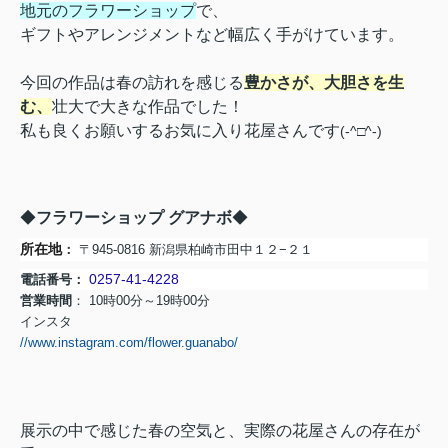
地元のフラワーショップ
で、
ギフトやアレンジメントなど幅広く手がけています。
今回の作品は春の訪れを感じる
豊かさが、大胆さを生
む、
壮大で大きな作品でした！
私も良くお願いするお気に入り花屋さんです
(-^□^-)
◆
フラワーショップ グアナボ
◆
所在地
：
〒945-0816 新潟県柏崎市田中１２−２１
0257-41-4228
電話番号：
営業時間
： 10時00分～19時00分
インスタ
//www.instagram.com/flower.guanabo/
展示の中で感じた春の空気と、実際の花屋さんの存在が