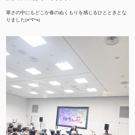
寒さの中にもどこか春のぬくもりを感じるひとときとな
りました
(≡^∇^≡)