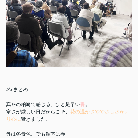
✍ まとめ
真冬の柏崎で感じる、ひと足早い
春
。
寒さが厳しい日だからこそ、
花の温かさややさしさがよ
り心に
響きました。
外は冬景色、でも館内は春。