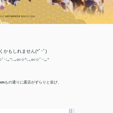
もしれません(*ﾟｰﾟ)ゞ
☆ﾟ･:,｡*:..｡o○☆*:..｡o○☆ﾟ･:,｡*
km
もの通りに露店がずらりと並び、