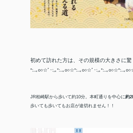
初めて訪れた方は、その規模の大きさに驚くか
*:..｡o○☆ﾟ･:,｡*:..｡o○☆*:..｡o○☆ﾟ･:,｡*:..｡o○☆*:..｡o○
JR柏崎駅から歩いて約10分。本町通りを中心に
約2
歩いても歩いてもお店が途切れません！！