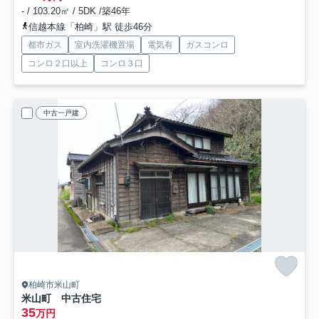
- / 103.20㎡ / 5DK /築46年
信越本線「柏崎」駅 徒歩46分
都市ガス
室内洗濯機置場
電気有
ガスコンロ
コンロ２口以上
コンロ３口
中古一戸建
柏崎市米山町
米山町 中古住宅
35
万円