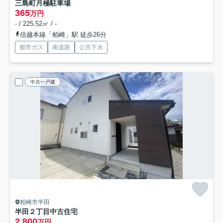
三島町月極駐車場
365
万円
- / 225.52㎡ / -
信越本線「柏崎」駅 徒歩26分
都市ガス
南道路
公共下水
中古一戸建
柏崎市半田
半田２丁目中古住宅
2,800
万円