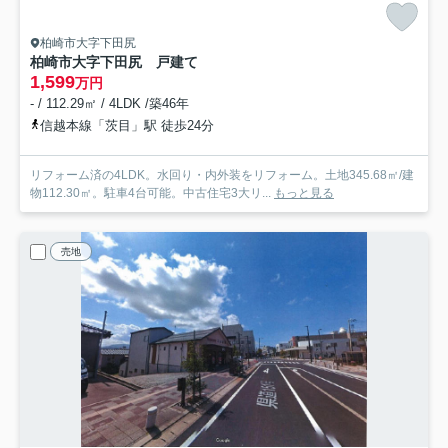
柏崎市大字下田尻
柏崎市大字下田尻 戸建て
1,599
万円
- / 112.29㎡ / 4LDK /築46年
信越本線「茨目」駅 徒歩24分
リフォーム済の4LDK。水回り・内外装をリフォーム。土地345.68㎡/建
物112.30㎡。駐車4台可能。中古住宅3大リ...
もっと見る
売地