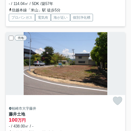
- / 114.04㎡ / 5DK /築57年
信越本線「米山」駅 徒歩5分
プロパンガス
電気有
海が近い
個別浄化槽
売地
柏崎市大字藤井
藤井土地
100
万円
- / 438.00㎡ / -