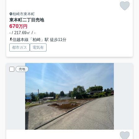
柏崎市東本町
東本町二丁目売地
670
万円
- / 217.69㎡ / -
信越本線「柏崎」駅 徒歩11分
都市ガス
電気有
売地