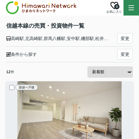
0
お気に入り
信越本線の売買・投資物件一覧
高崎駅,北高崎駅,群馬八幡駅,安中駅,磯部駅,松井田駅,西松井田駅,横川駅,篠ノ井駅,今井駅,川中島駅,安茂里駅,長野駅,直江津駅,黒井駅,犀潟駅,土底浜駅,潟町駅,上下浜駅,柿崎駅,米山駅,笠島駅,青海川駅,鯨波駅,柏崎駅,茨目駅,安田駅,北条駅,越後広田駅,長鳥駅,塚山駅,越後岩塚駅,来迎寺駅,前川駅,宮内駅,長岡駅,北長岡駅,押切駅,見附駅,帯織駅,東光寺駅,三条駅,東三条駅,保内駅,加茂駅,羽生田駅,田上駅,矢代田駅,古津駅,新津駅,さつき野駅,荻川駅,亀田駅,越後石山駅,新潟駅
変更
条件から探す
変更
12
件
新築一戸建