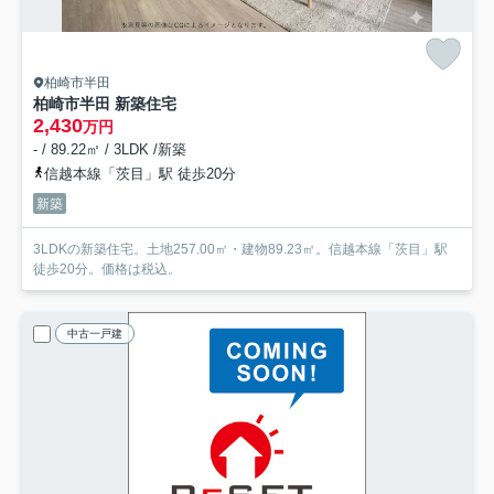
柏崎市半田
柏崎市半田 新築住宅
2,430
万円
- / 89.22㎡ / 3LDK /新築
信越本線「茨目」駅 徒歩20分
新築
3LDKの新築住宅。土地257.00㎡・建物89.23㎡。信越本線「茨目」駅
徒歩20分。価格は税込。
中古一戸建