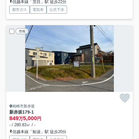
信越本線「茨目」駅 徒歩22分
都市ガス
電気有
公共下水
売地
柏崎市新赤坂
新赤坂179-1
849
5,000
万
円
- / 280.83㎡ / -
信越本線「鯨波」駅 徒歩20分