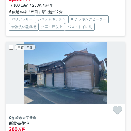
- / 100.19㎡ / 2LDK /築4年
信越本線「茨目」駅 徒歩12分
バリアフリー
システムキッチン
IHクッキングヒーター
食器洗い乾燥機
浴室１坪以上
バス・トイレ別
中古一戸建
柏崎市大字新道
新道売住宅
300
万円