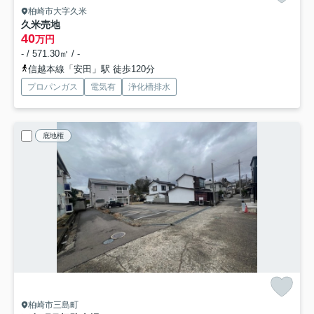
柏崎市大字久米
久米売地
40
万円
- / 571.30㎡ / -
信越本線「安田」駅 徒歩120分
プロパンガス
電気有
浄化槽排水
底地権
柏崎市三島町